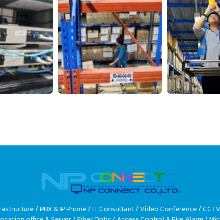
rastructure / PBX & IP Phone / IT Consultant / Video Conference / CCT
ocation office & Server / Fiber Optic / Access Control & Fire Alarm / 