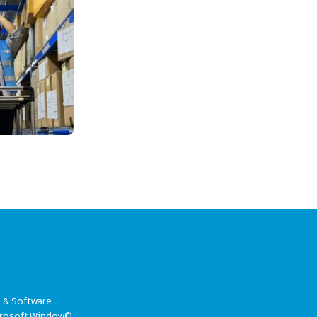
V & Software
Microsoft Window©