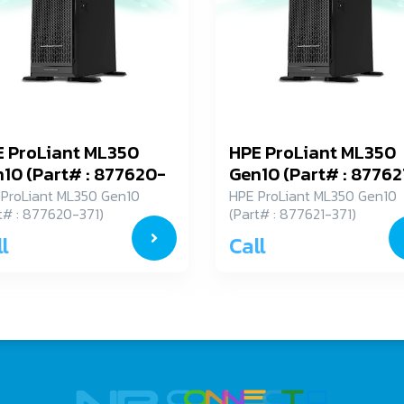
 ProLiant ML350
HPE ProLiant ML350
10 (Part# : 877620-
Gen10 (Part# : 87762
)
371)
ProLiant ML350 Gen10
HPE ProLiant ML350 Gen10
t# : 877620-371)
(Part# : 877621-371)
l
Call