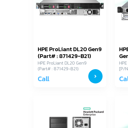
HPE ProLiant DL20 Gen9
HPE
(Part# : 871429-B21)
Gen
HPE ProLiant DL20 Gen9
HPE 
(Part# : 871429-B21)
[P/
Call
Cal