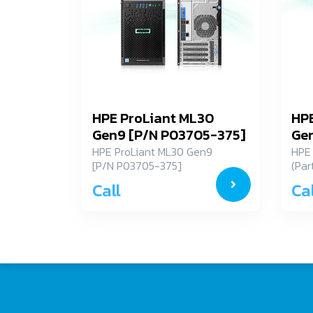
HPE ProLiant ML30
HPE
Gen9 [P/N P03705-375]
Gen
371
HPE ProLiant ML30 Gen9
HPE 
[P/N P03705-375]
(Par
Call
Cal