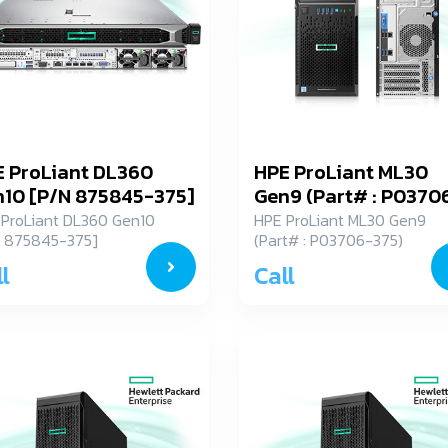
 ProLiant DL360
HPE ProLiant ML30
10 [P/N 875845-375]
Gen9 (Part# : P0370
375)
ProLiant DL360 Gen10
HPE ProLiant ML30 Gen9
N 875845-375]
(Part# : P03706-375)
l
Call