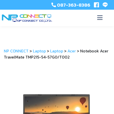
087-363-8386
NP CONNECT
>
Laptop
>
Laptop
>
Acer
>
Notebook Acer
TravelMate TMP215-54-57G0/T002