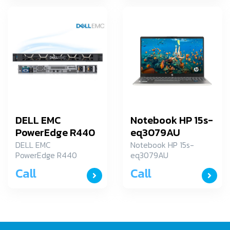
DELL EMC
Notebook HP 15s-
PowerEdge R440
eq3079AU
[P/N
DELL EMC
Notebook HP 15s-
PowerEdge R440
eq3079AU
SNSR4403106]
[P/N
Call
Call
SNSR4403106]