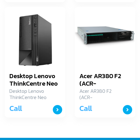
Desktop Lenovo
Acer AR380 F2
ThinkCentre Neo
(ACR-
50t (12JB0036TA)
USR8ZST003)
Desktop Lenovo
Acer AR380 F2
ThinkCentre Neo
(ACR-
50t (12JB0036TA)
USR8ZST003)
Call
Call