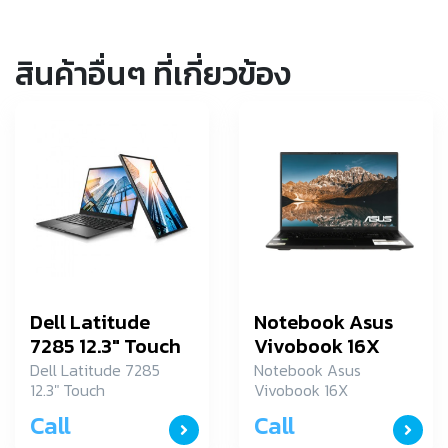
สินค้าอื่นๆ ที่เกี่ยวข้อง
Dell Latitude
Notebook Asus
7285 12.3″ Touch
Vivobook 16X
(SNS7285001)
K3605ZV-N1518W
Dell Latitude 7285
Notebook Asus
12.3" Touch
Vivobook 16X
(SNS7285001)
K3605ZV-N1518W
Call
Call