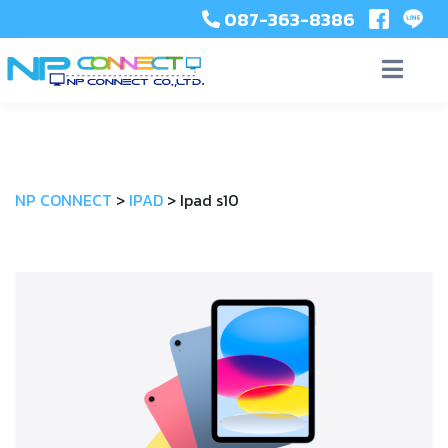
087-363-8386
NP CONNECT
>
IPAD
>
Ipad s10