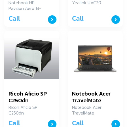
be2063AU
Notebook HP
Yealink UVC20
Pavilion Aero 13-
be2063AU
Call
Call
Ricoh Aficio SP
Notebook Acer
C250dn
TravelMate
TMP215-54-
Ricoh Aficio SP
Notebook Acer
C250dn
TravelMate
57G0/T002
TMP215-54-
Call
Call
57G0/T002