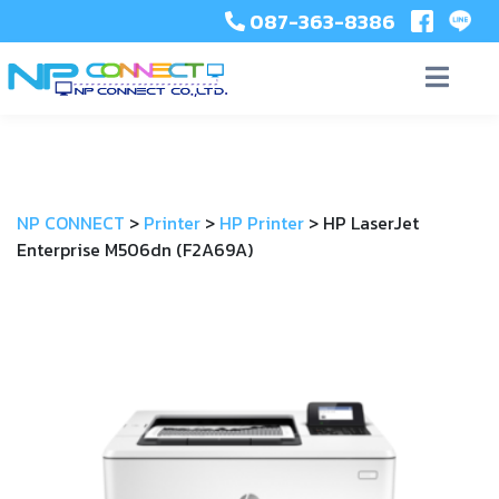
087-363-8386
NP CONNECT
>
Printer
>
HP Printer
>
HP LaserJet
Enterprise M506dn (F2A69A)