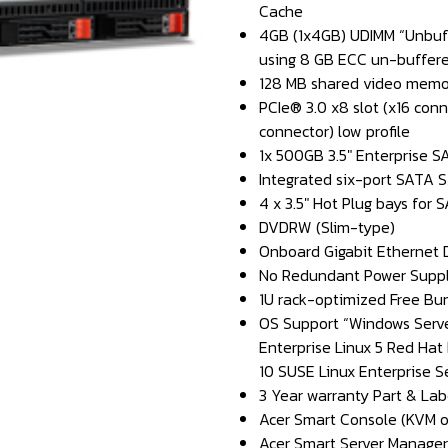
Cache
4GB (1x4GB) UDIMM “Unbuff
using 8 GB ECC un-buffere
128 MB shared video memo
PCIe® 3.0 x8 slot (x16 conn
connector) low profile
1x 500GB 3.5″ Enterprise 
Integrated six-port SATA S/
4 x 3.5″ Hot Plug bays for
DVDRW (Slim-type)
Onboard Gigabit Ethernet 
No Redundant Power Supp
1U rack-optimized Free Bun
OS Support “Windows Serv
Enterprise Linux 5 Red Hat 
10 SUSE Linux Enterprise S
3 Year warranty Part & Lab
Acer Smart Console (KVM ov
Acer Smart Server Manage