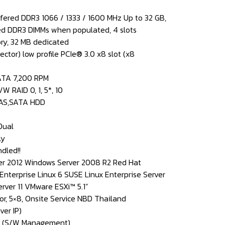
ered DDR3 1066 / 1333 / 1600 MHz Up to 32 GB,
d DDR3 DIMMs when populated, 4 slots
ry, 32 MB dedicated
ector) low profile PCIe® 3.0 x8 slot (x8
SATA 7,200 RPM
W RAID 0, 1, 5*, 10
 SAS,SATA HDD
Dual
ly
dled!!
er 2012 Windows Server 2008 R2 Red Hat
Enterprise Linux 6 SUSE Linux Enterprise Server
erver 11 VMware ESXi™ 5.1”
or, 5×8, Onsite Service NBD Thailand
er IP)
r (S/W Management)