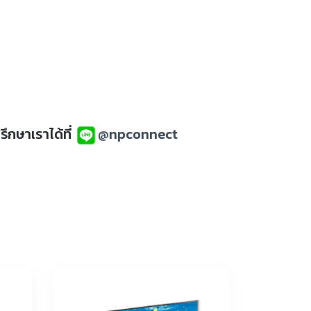
กษาเราได้ที่
@npconnect