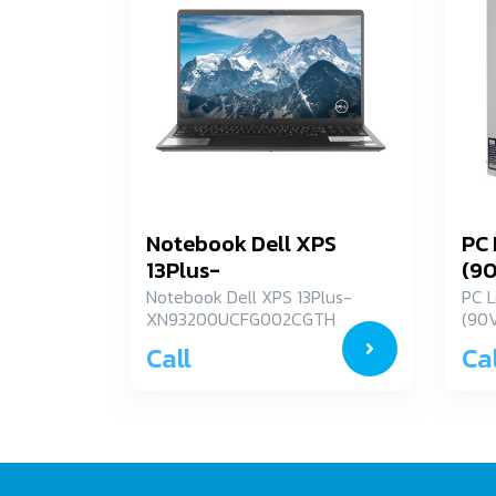
Notebook Dell XPS
PC 
13Plus-
(9
XN93200UCFG002CGTH
Notebook Dell XPS 13Plus-
PC L
XN93200UCFG002CGTH
(90
Call
Cal