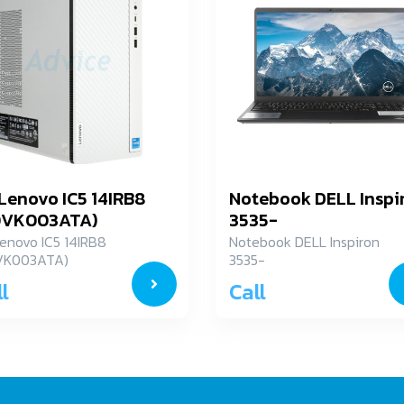
Lenovo IC5 14IRB8
Notebook DELL Inspi
0VK003ATA)
3535-
IN3535T04CD001OG
enovo IC5 14IRB8
Notebook DELL Inspiron
VK003ATA)
3535-
IN3535T04CD001OGTH
l
Call