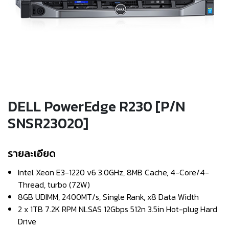
DELL PowerEdge R230 [P/N
SNSR23020]
รายละเอียด
Intel Xeon E3-1220 v6 3.0GHz, 8MB Cache, 4-Core/4-
Thread, turbo (72W)
8GB UDIMM, 2400MT/s, Single Rank, x8 Data Width
2 x 1TB 7.2K RPM NLSAS 12Gbps 512n 3.5in Hot-plug Hard
Drive