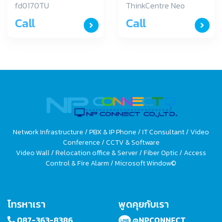
fd0170TU
ThinkCentre Neo
(12B000BDTA)
30a 24
Call
Call
(12B000BDTA)
Network Infrastructure / PBX & IP Phone / IT Consultant / Video
Conference / CCTV & Software
Video Wall / Relocation office & Server / Fiber Optic / Access
Control & Fire Alarm / Microsoft Window©
โทรหาเรา
พูดคุยกับเรา
087-363-8386
@NPCONNECT