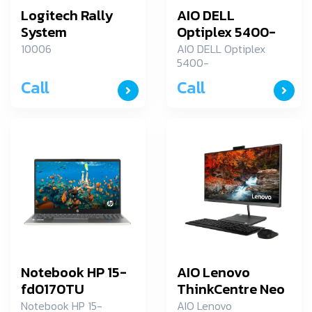
Logitech Rally
AIO DELL
System
Optiplex 5400-
SNS54AIOLS02
10006
AIO DELL Optiplex
5400-
SNS54AIOLS02
Call
Call
Notebook HP 15-
AIO Lenovo
fd0170TU
ThinkCentre Neo
30a 24
Notebook HP 15-
AIO Lenovo