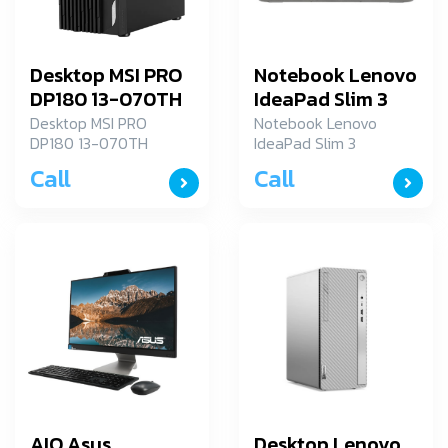
Desktop MSI PRO
Notebook Lenovo
DP180 13-070TH
IdeaPad Slim 3
(Black)
15ABR8
Desktop MSI PRO
Notebook Lenovo
DP180 13-070TH
IdeaPad Slim 3
82XM00ACTA
(Black)
15ABR8
Call
Call
82XM00ACTA
AIO Asus
Desktop Lenovo