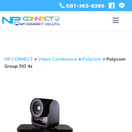
087-363-8386
NP CONNECT
>
Video Conference
>
Polycom
>
Polycom
Group 310 4x