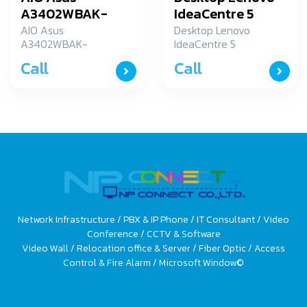
A3402WBAK-
IdeaCentre 5
BA045WS
14IRB8
AIO Asus
Desktop Lenovo
A3402WBAK-
IdeaCentre 5
(90VK005ETA)
BA045WS
14IRB8
Call
Call
(90VK005ETA)
Network Infrastructure / PBX & IP Phone / IT Consultant / Video
Conference / CCTV & Software
Video Wall / Relocation office & Server / Fiber Optic / Access
Control & Fire Alarm / Microsoft Window©