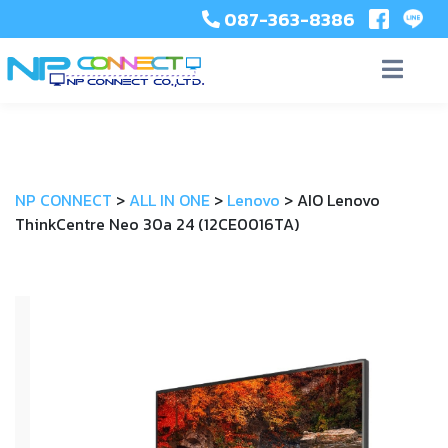
087-363-8386
NP CONNECT
>
ALL IN ONE
>
Lenovo
>
AIO Lenovo
ThinkCentre Neo 30a 24 (12CE0016TA)