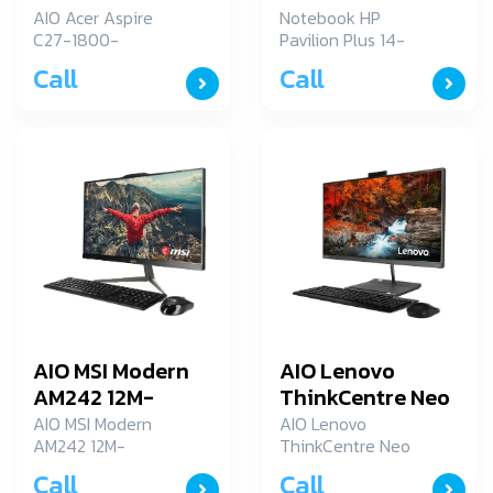
13316G1T27Mi/T001
eh1888TU
AIO Acer Aspire
Notebook HP
C27-1800-
Pavilion Plus 14-
13316G1T27Mi/T001
eh1888TU
Call
Call
AIO MSI Modern
AIO Lenovo
AM242 12M-
ThinkCentre Neo
474XTH (Black)
30a 24
AIO MSI Modern
AIO Lenovo
AM242 12M-
ThinkCentre Neo
(12CE0014TA)
474XTH (Black)
30a 24
Call
Call
(12CE0014TA)