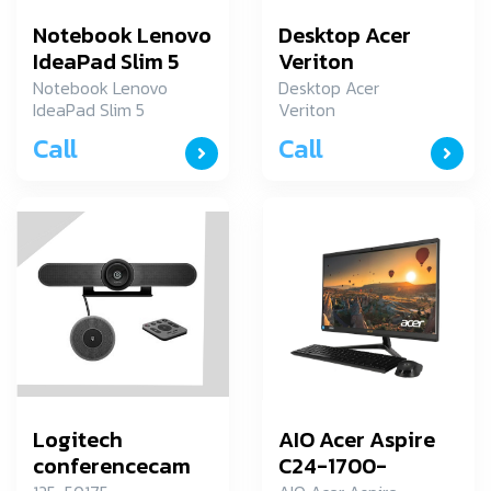
Notebook Lenovo
Desktop Acer
IdeaPad Slim 5
Veriton
16ABR8
VS2690G/T004
Notebook Lenovo
Desktop Acer
IdeaPad Slim 5
Veriton
82XG004NTA
16ABR8
VS2690G/T004
Call
Call
82XG004NTA
Logitech
AIO Acer Aspire
conferencecam
C24-1700-