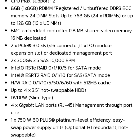
CPU max. support : 2
8GB (1x8GB) RDIMM “Registered / Unbuffered DDR3 ECC
memory 24 DIMM Slots Up to 768 GB (24 x RDIMMs) or up
to 128 GB (16 x UDIMMs)
BMC embedded controller 128 MB shared video memory,
16 MB dedicated
2 x PCIe® 3.0 ×8 (×16 connector) 1 x I/O module
expansion slot or dedicated management port
2x 300GB 3.5 SAS 10,000 RPM
Intel® RSTe RAID 0/1/10/5 for SATA mode
Intel® ESRT2 RAID 0/1/10 for SAS/SATA mode
H/W RAID 0/1/10/5/50/6/60 with 512MB cache
Up to 4 x 3.5″ hot-swappable HDDs
DVDRW (Slim-type)
4 x Gigabit LAN ports (RJ-45) Management through port
one
1 x 750 W 80 PLUS® platinum-level efficiency, easy-
swap power supply units (Optional 1+1 redundant, hot-
swappable)