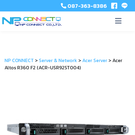
087-363-8386
NP CONNECT
>
Server & Network
>
Acer Server
>
Acer
Altos R360 F2 (ACR-USR92ST004)