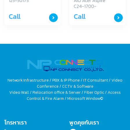
MEETUP
1218G0T23Mi/T001
125-50175
AIO Acer Aspire
C24-1700-
1218G0T23Mi/T001
Call
Call
Network Infrastructure / PBX & IP Phone / IT Consultant / Video
Conference / CCTV & Software
Video Wall / Relocation office & Server / Fiber Optic / Access
Control & Fire Alarm / Microsoft Window©
โทรหาเรา
พูดคุยกับเรา